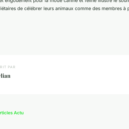
 engouement pour la mode canine et féline illustre le souh
étaires de célébrer leurs animaux comme des membres à pa
RIT PAR
lian
rticles Actu