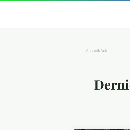
Accueil
›
Actu
Derniè