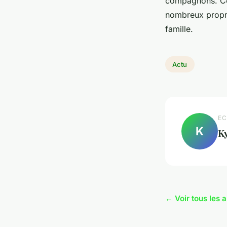
compagnons. Cet
nombreux propri
famille.
Actu
EC
K
Ky
← Voir tous les a