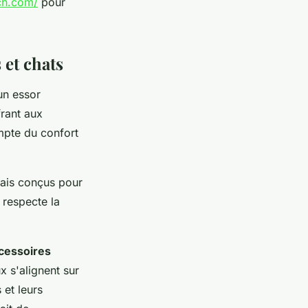
ch.com/
pour
 et chats
un essor
frant aux
ompte du confort
rmais conçus pour
respecte la
cessoires
 s'alignent sur
 et leurs