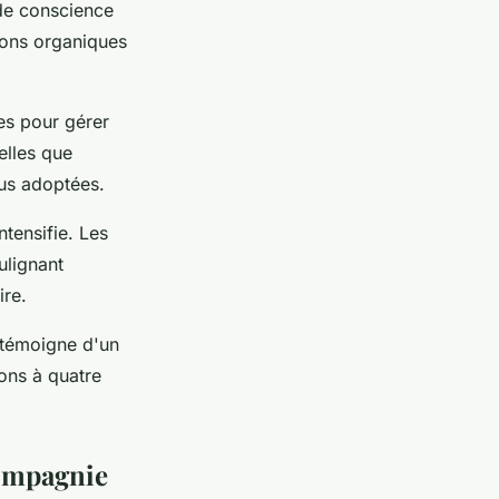
 de conscience
ions organiques
es pour gérer
elles que
lus adoptées.
ntensifie. Les
ulignant
ire.
s témoigne d'un
ons à quatre
compagnie