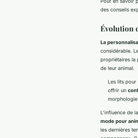
Pour en savoir p
des conseils exp
Évolution d
La personnalisa
considérable. L
propriétaires la
de leur animal.
Les lits pour
offrir un
conf
morphologie 
L'influence de 
mode pour ani
les dernières te