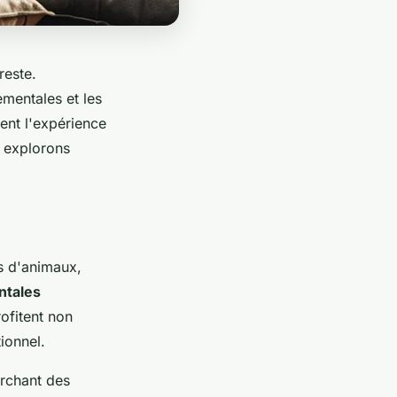
reste.
mentales et les
ent l'expérience
, explorons
s d'animaux,
ntales
rofitent non
ionnel.
erchant des