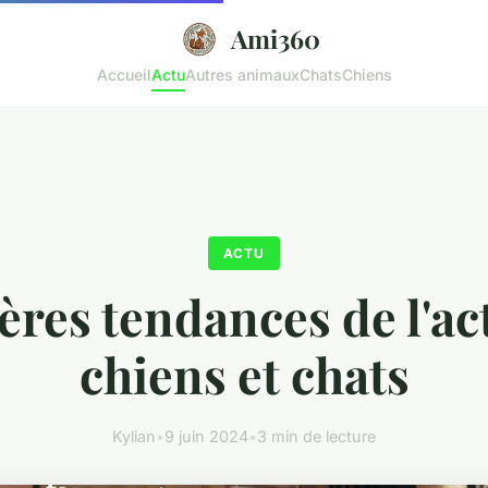
Ami360
Accueil
Actu
Autres animaux
Chats
Chiens
ACTU
res tendances de l'ac
chiens et chats
Kylian
•
9 juin 2024
•
3 min de lecture