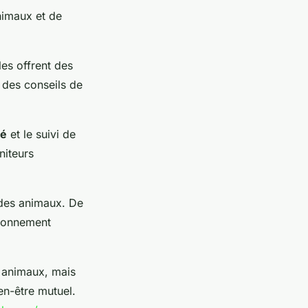
nimaux et de
lles offrent des
t des conseils de
té
et le suivi de
niteurs
 des animaux. De
vironnement
s animaux, mais
ien-être mutuel.