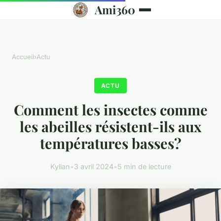
Ami360
Accueil
›
Actu
ACTU
Comment les insectes comme
les abeilles résistent-ils aux
températures basses?
Kylian
•
3 avril 2024
•
5 min de lecture