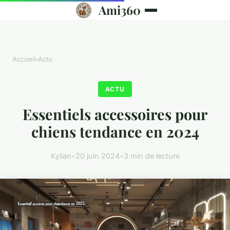
Ami360
Accueil
›
Actu
ACTU
Essentiels accessoires pour
chiens tendance en 2024
Kylian
•
20 juin 2024
•
3 min de lecture