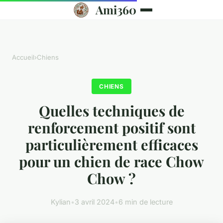
Ami360
Accueil
›
Chiens
CHIENS
Quelles techniques de
renforcement positif sont
particulièrement efficaces
pour un chien de race Chow
Chow ?
Kylian
•
3 avril 2024
•
6 min de lecture