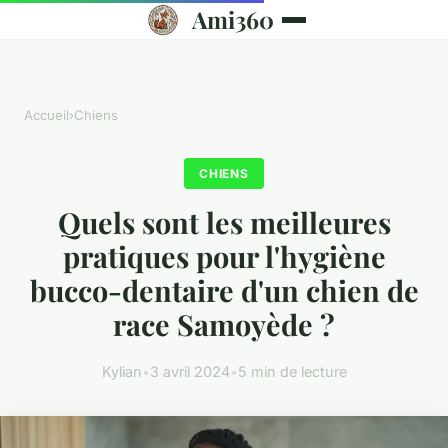
Ami360
Accueil
›
Chiens
CHIENS
Quels sont les meilleures
pratiques pour l'hygiène
bucco-dentaire d'un chien de
race Samoyède ?
Kylian
•
3 avril 2024
•
5 min de lecture