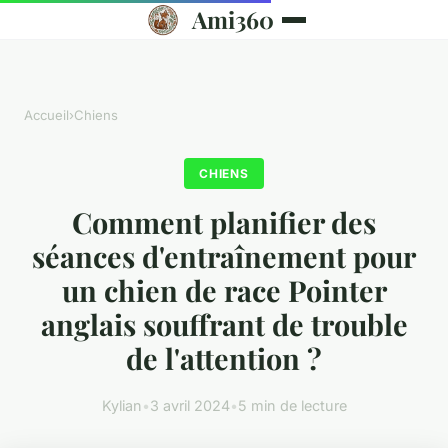
Ami360
Accueil
›
Chiens
CHIENS
Comment planifier des
séances d'entraînement pour
un chien de race Pointer
anglais souffrant de trouble
de l'attention ?
Kylian
•
3 avril 2024
•
5 min de lecture