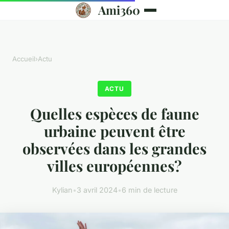
Ami360
Accueil
›
Actu
ACTU
Quelles espèces de faune
urbaine peuvent être
observées dans les grandes
villes européennes?
Kylian
•
3 avril 2024
•
6 min de lecture