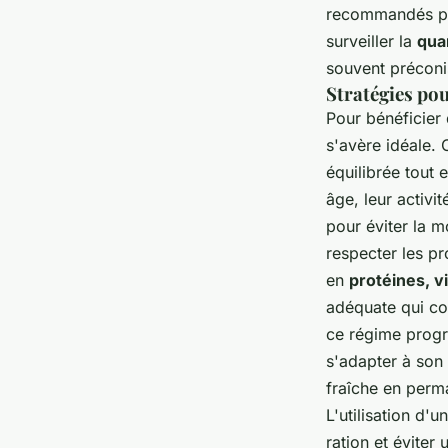
recommandés par
surveiller la
quan
souvent préconi
Stratégies po
Pour bénéficier
s'avère idéale. 
équilibrée tout
âge, leur activit
pour éviter la m
respecter les pr
en
protéines, v
adéquate qui co
ce régime progre
s'adapter à son 
fraîche en perm
L'utilisation d'u
ration et éviter