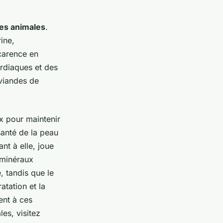
es animales
.
ine,
 carence en
ardiaques et des
 viandes de
ux pour maintenir
anté de la peau
ant à elle, joue
 minéraux
, tandis que le
atation et la
ent à ces
es, visitez