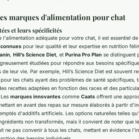
des marques d'alimentation pour chat
es et leurs spécificités
 l'alimentation adéquate pour votre chat, il est essentiel de
econnues
pour leur qualité et leur expertise en nutrition fé
anin
,
Hill’s Science Diet
, et
Purina Pro Plan
se distinguent p
igneusement étudiées pour répondre aux besoins spécifique
s de leur vie. Par exemple, Hill’s Science Diet est souvent
s pour les chats ayant des problèmes de santé spécifiques, 
es recettes adaptées en fonction des races et des particula
. Les
marques innovantes
comme
Caats
offrent une appro
ettant en avant des repas sur mesure élaborés à partir d'i
mptés d'additifs artificiels. Les options naturelles telles qu'
ngrédients non transformés, mais il convient de noter que l
it ne pas convenir à tous les chats, mettant en évidence l'
nction des besoins individuels.