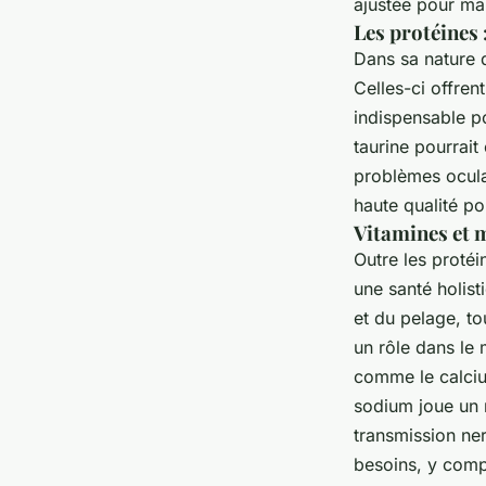
ajustée pour mai
Les protéines 
Dans sa nature d
Celles-ci offren
indispensable po
taurine pourrait
problèmes oculai
haute qualité p
Vitamines et 
Outre les protéi
une santé holist
et du pelage, t
un rôle dans le
comme le calcium
sodium joue un r
transmission ne
besoins, y comp