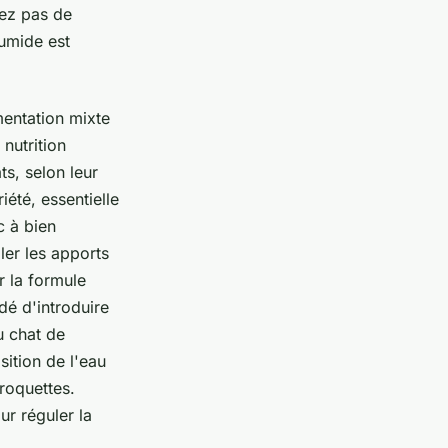
iez pas de
umide est
mentation mixte
nutrition
s, selon leur
iété, essentielle
c à bien
ler les apports
r la formule
é d'introduire
u chat de
ition de l'eau
roquettes.
ur réguler la