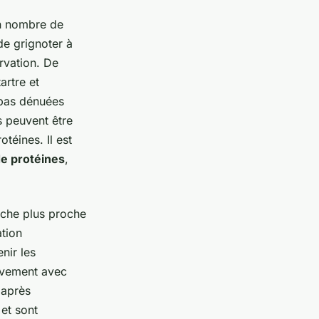
n nombre de
de grignoter à
rvation. De
artre et
 pas dénuées
s peuvent être
téines. Il est
e protéines
,
roche plus proche
ation
nir les
ivement avec
 après
et sont