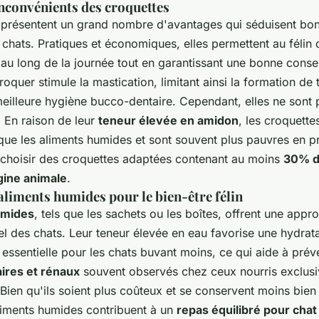
inconvénients des croquettes
présentent un grand nombre d'avantages qui séduisent bo
 chats. Pratiques et économiques, elles permettent au félin 
 au long de la journée tout en garantissant une bonne conse
croquer stimule la mastication, limitant ainsi la formation de t
meilleure hygiène bucco-dentaire. Cependant, elles ne sont
. En raison de leur
teneur élevée en amidon
, les croquette
ue les aliments humides et sont souvent plus pauvres en pro
 choisir des croquettes adaptées contenant au moins
30% d
gine animale
.
aliments humides pour le bien-être félin
umides
, tels que les sachets ou les boîtes, offrent une app
l des chats. Leur teneur élevée en eau favorise une hydrat
essentielle pour les chats buvant moins, ce qui aide à préve
aires et rénaux
souvent observés chez ceux nourris exclus
Bien qu'ils soient plus coûteux et se conservent moins bien
aliments humides contribuent à un
repas équilibré pour chat