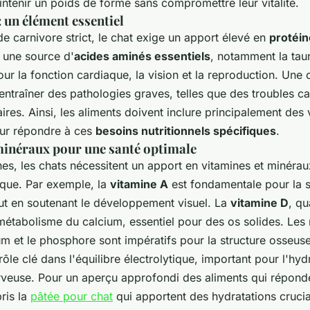
ntenir un poids de forme sans compromettre leur vitalité.
: un élément essentiel
e carnivore strict, le chat exige un apport élevé en
protéin
t une source d'
acides aminés essentiels
, notamment la taur
ur la fonction cardiaque, la vision et la reproduction. Une
 entraîner des pathologies graves, telles que des troubles c
res. Ainsi, les aliments doivent inclure principalement des
our répondre à ces
besoins nutritionnels spécifiques
.
minéraux pour une santé optimale
nes, les chats nécessitent un apport en vitamines et minéra
ique. Par exemple, la
vitamine A
est fondamentale pour la s
out en soutenant le développement visuel. La
vitamine D
, qu
 métabolisme du calcium, essentiel pour des os solides. Les
 et le phosphore sont impératifs pour la structure osseuse
ôle clé dans l'équilibre électrolytique, important pour l'hydr
rveuse. Pour un aperçu approfondi des aliments qui répond
ris la
pâtée pour chat
qui apportent des hydratations crucial