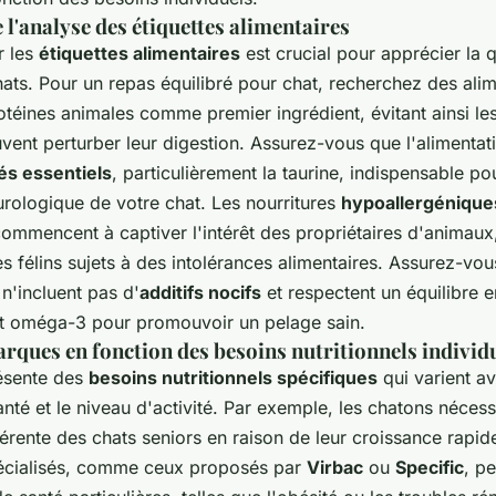
l'analyse des étiquettes alimentaires
r les
étiquettes alimentaires
est crucial pour apprécier la q
ats. Pour un repas équilibré pour chat, recherchez des alim
otéines animales comme premier ingrédient, évitant ainsi le
vent perturber leur digestion. Assurez-vous que l'alimentati
és essentiels
, particulièrement la taurine, indispensable po
urologique de votre chat. Les nourritures
hypoallergénique
ommencent à captiver l'intérêt des propriétaires d'animaux,
es félins sujets à des intolérances alimentaires. Assurez-vou
 n'incluent pas d'
additifs nocifs
et respectent un équilibre e
t oméga-3 pour promouvoir un pelage sain.
rques en fonction des besoins nutritionnels individ
ésente des
besoins nutritionnels spécifiques
qui varient av
santé et le niveau d'activité. Par exemple, les chatons nécess
férente des chats seniors en raison de leur croissance rapid
pécialisés, comme ceux proposés par
Virbac
ou
Specific
, pe