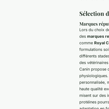
Sélection 
Marques réputé
Lors du choix de
des
marques r
comme
Royal C
formulations so
différents stade
des vétérinaire
Canin propose d
physiologiques
personnalisée, m
haute qualité exe
misent sur des i
protéines pourra
adaptation en fo