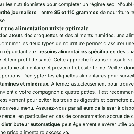
 les nutritionnistes pour compléter un régime sec. N'oubl
tité journalière
: entre
85 et 110 grammes
de nourriture h
sé.
ur une alimentation mixte optimale
 des atouts des croquettes et des aliments humides, une ali
Combiner les deux types de nourriture permet d'assurer une 
 en répondant aux
besoins alimentaires spécifiques
des chat
é et leur profil de santé. Cette approche favorise aussi la var
onotonie alimentaire et prévenir l'obésité féline. Veillez don
oportions. Décryptez les étiquettes alimentaires pour surveil
itamines et minéraux
. Alternez astucieusement pour trouve
nvient à votre compagnon à quatre pattes. Il est recommand
ssivement pour éviter les troubles digestifs et permettre a
nouveau menu. Assurez-vous par ailleurs de laisser à dispos
anence, en particulier en cas de consommation accrue de c
n
distributeur automatique
peut également s'avérer utile po
 une prise alimentaire excessive.