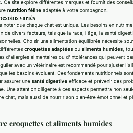
 Ce site explore différentes marques et fournit des conseil
eure
nutrition féline
adaptée à votre compagnon.
besoins variés
 de noter que chaque chat est unique. Les besoins en nutrim
on de divers facteurs, tels que la race, l'âge, la santé diges
onnelles. Choisir une alimentation équilibrée nécessite sou
différentes
croquettes adaptées
ou
aliments humides
, to
nes d'allergies alimentaires ou d'intolérances qui peuvent par
régulier avec un vétérinaire est recommandé pour ajuster l'a
 que les besoins évoluent. Ces fondements nutritionnels son
ur assurer une
santé digestive
efficace et prévenir des pro
ine. Une attention diligente à ces aspects permettra non seu
otre chat, mais aussi de nourrir son bien-être émotionnel et 
tre croquettes et aliments humides