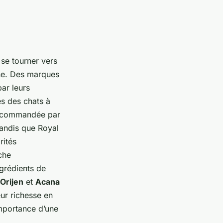
 se tourner vers
line. Des marques
ar leurs
s des chats à
 recommandée par
tandis que Royal
rités
che
ngrédients de
Orijen
et
Acana
eur richesse en
importance d’une