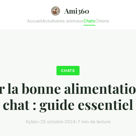
Ami360
Accueil
Actu
Autres animaux
Chats
Chiens
CHATS
r la bonne alimentati
chat : guide essentiel
Kylian
•
25 octobre 2024
•
7 min de lecture