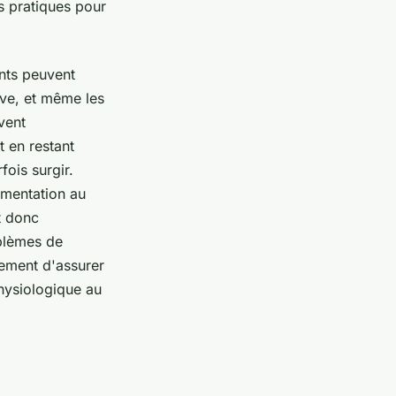
s pratiques pour
ents peuvent
tive, et même les
vent
ut en restant
fois surgir.
limentation au
t donc
blèmes de
lement d'assurer
physiologique au