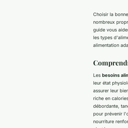
Choisir la bonne
nombreux proprié
guide vous aide
les types d'alim
alimentation ada
Comprendre
Les
besoins ali
leur état physi
assurer leur bie
riche en calorie
débordante, tand
pour prévenir l'
nourriture renfo