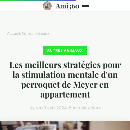
Ami360
Accueil
›
Autres animaux
AUTRES ANIMAUX
Les meilleurs stratégies pour
la stimulation mentale d'un
perroquet de Meyer en
appartement
Kylian
•
3 avril 2024
•
5 min de lecture